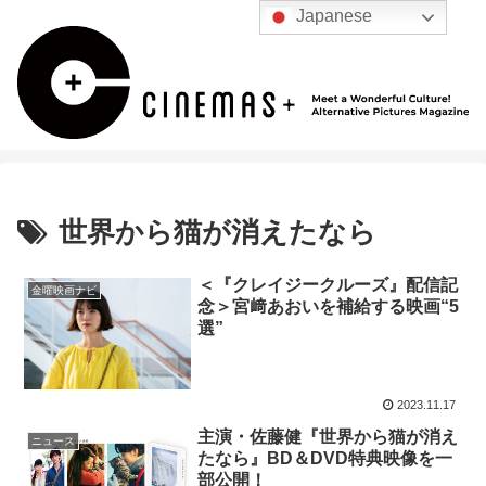
Japanese
世界から猫が消えたなら
＜『クレイジークルーズ』配信記
金曜映画ナビ
念＞宮﨑あおいを補給する映画“5
選”
2023.11.17
主演・佐藤健『世界から猫が消え
ニュース
たなら』BD＆DVD特典映像を一
部公開！