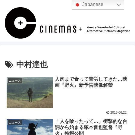
Japanese
中村達也
人肉まで食って苦労してきた…映
ニュース
画『野火』新予告映像解禁
2015.06.22
「人を喰ったって…」衝撃的な台
ニュース
詞から始まる塚本晋也監督『野
火』特報公開