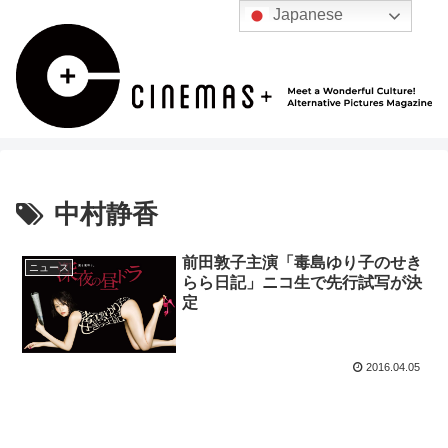
Japanese
中村静香
前田敦子主演「毒島ゆり子のせき
ニュース
らら日記」ニコ生で先行試写が決
定
2016.04.05