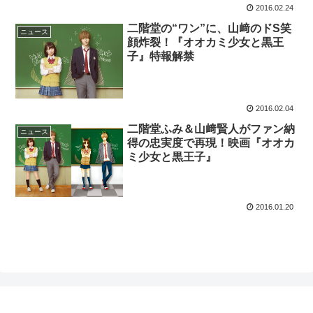
2016.02.24
二階堂の“ワン”に、山﨑のドS笑
ニュース
顔炸裂！『オオカミ少女と黒王
子』特報解禁
2016.02.04
二階堂ふみ＆山﨑賢人がファン納
ニュース
得の忠実度で再現！映画『オオカ
ミ少女と黒王子』
2016.01.20