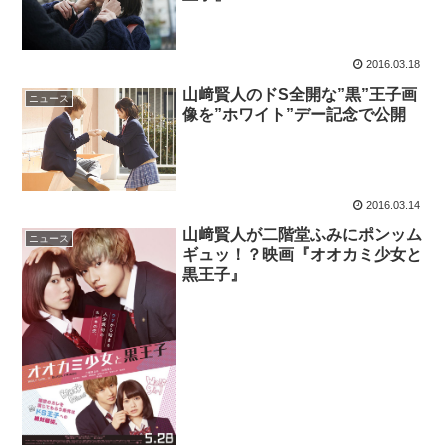
2016.03.18
山﨑賢人のドS全開な”黒”王子画
ニュース
像を”ホワイト”デー記念で公開
2016.03.14
山﨑賢人が二階堂ふみにポンッム
ニュース
ギュッ！？映画『オオカミ少女と
黒王子』