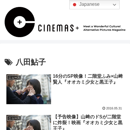
Japanese
八田鮎子
16分のSP映像！二階堂ふみ×山﨑
ニュース
賢人『オオカミ少女と黒王子』
2016.05.31
【予告映像】山﨑のドSが二階堂
ニュース
に炸裂！映画『オオカミ少女と黒
王子』