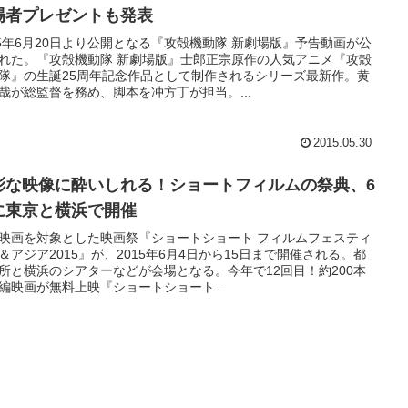
場者プレゼントも発表
15年6月20日より公開となる『攻殻機動隊 新劇場版』予告動画が公
れた。『攻殻機動隊 新劇場版』士郎正宗原作の人気アニメ『攻殻
隊』の生誕25周年記念作品として制作されるシリーズ最新作。黄
哉が総監督を務め、脚本を冲方丁が担当。...
2015.05.30
彩な映像に酔いしれる！ショートフィルムの祭典、6
に東京と横浜で開催
映画を対象とした映画祭『ショートショート フィルムフェスティ
＆アジア2015』が、2015年6月4日から15日まで開催される。都
所と横浜のシアターなどが会場となる。今年で12回目！約200本
編映画が無料上映『ショートショート...