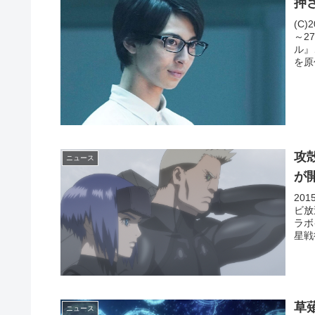
押
(C
～2
ル』
を原
攻
ニュース
が
20
ビ放
ラボ
星戦
草
ニュース