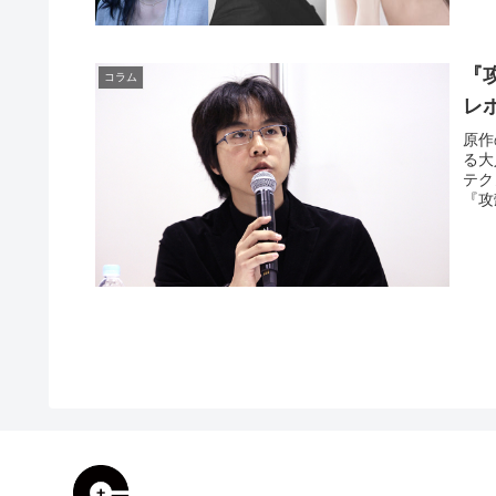
『攻
コラム
レポ
原作
る大
テク
『攻殻