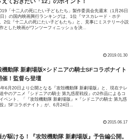
さえておきたい「12」のポイント！
)2019「十二人の死にたい子どもたち」製作委員会先週末（1月26日
7日）の国内映画興行ランキングは、1位『マスカレード・ホテ
、2位『十二人の死にたい子どもたち』と、見事にミステリー小説
作とした映画がワンツーフィニッシュを決...
2019.01.30
殻機動隊 新劇場版×シドニアの騎士SFコラボナイト
開催！監督ら登壇
15年6月20日より公開となる『攻殻機動隊 新劇場版』と、現在テレ
送中のアニメ『シドニアの騎士 第九惑星戦役』の2作品によるコ
イベント、「『攻殻機動隊 新劇場版』×『シドニアの騎士 第九惑
役』SFコラボナイト」が、6月24日...
2015.06.17
薙が駆ける！『攻殻機動隊 新劇場版』予告編公開。