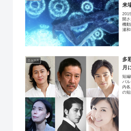
来
20
開さ
機動
瀬和
多
ニュース
月
短編
バル
内各
の短