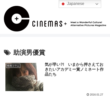
Japanese
助演男優賞
気が早い?! いまから押さえてお
映画コラム
きたいアカデミー賞ノミネート作
品たち
2016.01.27