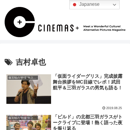
Japanese
吉村卓也
「仮面ライダーグリス」完成披露
篠宮暁の“特撮”向上委員会
舞台挨拶をMC目線でレポ！武田
航平＆三羽ガラスの男気も語る！
2019.08.25
「ビルド」の北都三羽ガラスがト
篠宮暁の“特撮”向上委員会
ークライブに登場！熱く語った夜
を振り返る