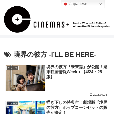
Japanese
境界の彼方 -I’LL BE HERE-
境界の彼方『未来篇』が公開！週
ニュース
末映画情報Week＋【4/24・25
版】
2015.04.24
描き下しの特典付！劇場版『境界
ニュース
の彼方』ポップコーンセットの販
売が決定！