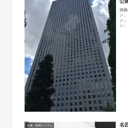
公
池袋
ン」
ン」
ン」
名
俳優・映画人コラム