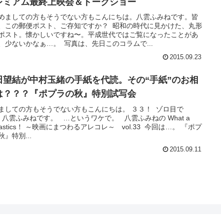
レミアム最終上映会＆トークショー
めましての方もそうでない方もこんにちは。八雲ふみねです。皆
、この郵便ポスト、ご存知ですか？ 昭和の時代に見かけた、丸形
ポスト。懐かしいですね〜。平成世代ではご覧になったことがあ
、少ないかなぁ…。 写真は、先日このコラムで...
2015.09.23
田望結が中村玉緒の手紙を代読。その“手紙”のお相
は？？？『ポプラの秋』特別試写会
ましての方もそうでない方もこんにちは。 ３３！ ゾロ目で
 八雲ふみねです。 …というワケで。 八雲ふみねの What a
tastics！ ～映画にまつわるアレコレ～ vol.33 今回は…。 『ポプ
』特別...
2015.09.11