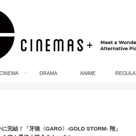
CINEMA
DRAMA
ANIME
REGULA
に完結！「牙狼〈GARO〉-GOLD STORM- 翔」