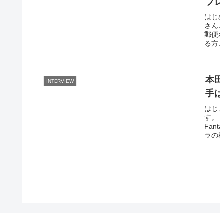
プ
はじ
さん
郵便
る方
本
INTERVIEW
手
はじ
す。
Fan
ラの秋