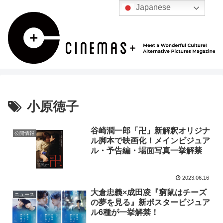
Japanese
小原徳子
谷崎潤一郎「卍」新解釈オリジナ
公開情報
ル脚本で映画化！メインビジュア
ル・予告編・場面写真一挙解禁
2023.06.16
大倉忠義×成田凌『窮鼠はチーズ
ニュース
の夢を見る』新ポスタービジュア
ル6種が一挙解禁！