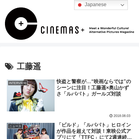
Japanese
工藤遥
快盗と警察が…“映画ならでは”の
INTERVIEW
シーンに注目！工藤遥×奥山かず
さ「ルパパト」ガールズ対談
2018.08.03
「ビルド」「ルパパト」ヒロイン
ニュース
が作品を超えて対談！東映公式ア
プリにて「TTFC」にて2週連続配