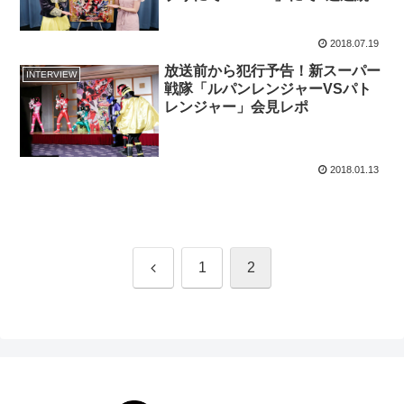
信
2018.07.19
放送前から犯行予告！新スーパー
INTERVIEW
戦隊「ルパンレンジャーVSパト
レンジャー」会見レポ
2018.01.13
前
1
2
へ