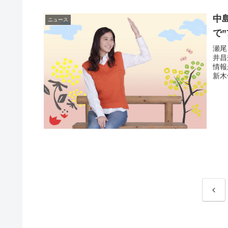
中
ニュース
で
瀬尾
井昌
情報
新木
前
へ