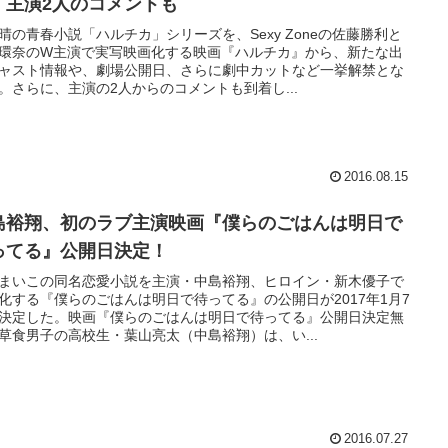
！主演2人のコメントも
晴の青春小説「ハルチカ」シリーズを、Sexy Zoneの佐藤勝利と
環奈のW主演で実写映画化する映画『ハルチカ』から、新たな出
ャスト情報や、劇場公開日、さらに劇中カットなど一挙解禁とな
。さらに、主演の2人からのコメントも到着し...
2016.08.15
島裕翔、初のラブ主演映画『僕らのごはんは明日で
ってる』公開日決定！
まいこの同名恋愛小説を主演・中島裕翔、ヒロイン・新木優子で
化する『僕らのごはんは明日で待ってる』の公開日が2017年1月7
決定した。映画『僕らのごはんは明日で待ってる』公開日決定無
草食男子の高校生・葉山亮太（中島裕翔）は、い...
2016.07.27