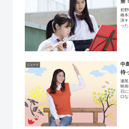
禁
初野
橋本
演キ
った
中
ニュース
待
瀬尾
映画
日に
口な