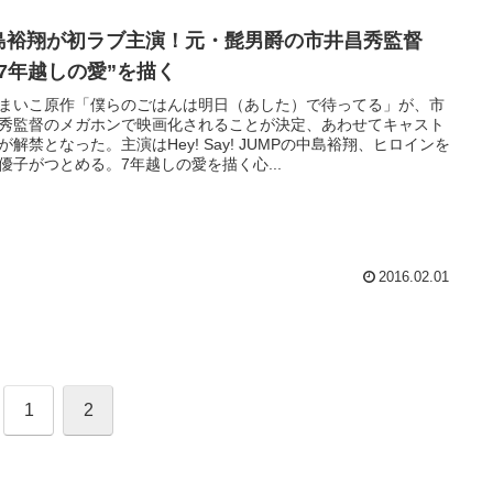
島裕翔が初ラブ主演！元・髭男爵の市井昌秀監督
”7年越しの愛”を描く
まいこ原作「僕らのごはんは明日（あした）で待ってる」が、市
秀監督のメガホンで映画化されることが決定、あわせてキャスト
が解禁となった。主演はHey! Say! JUMPの中島裕翔、ヒロインを
優子がつとめる。7年越しの愛を描く心...
2016.02.01
1
2