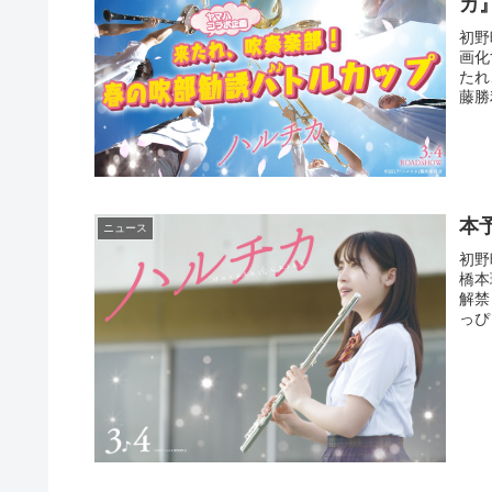
カ
初野
画化
たれ
藤勝
本
ニュース
初野
橋本
解禁
っぴ