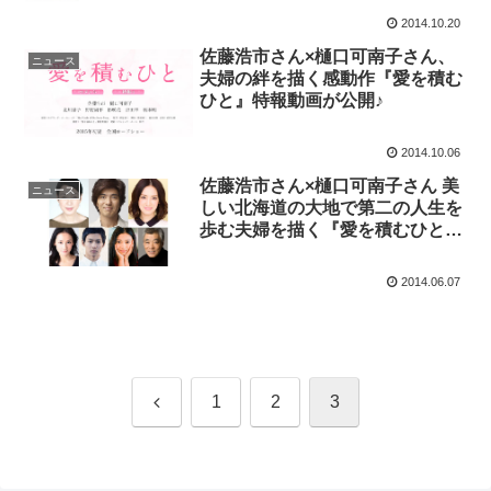
2014.10.20
佐藤浩市さん×樋口可南子さん、
ニュース
夫婦の絆を描く感動作『愛を積む
ひと』特報動画が公開♪
2014.10.06
佐藤浩市さん×樋口可南子さん 美
ニュース
しい北海道の大地で第二の人生を
歩む夫婦を描く『愛を積むひと』
映画化決定♪
2014.06.07
前
1
2
3
へ