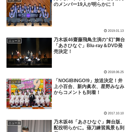
のメンバー19人が明らかに！
2019.01.13
乃木坂46齋藤飛鳥主演の“幻”舞台
ニュース
「あさひなぐ」Blu-ray＆DVD発
売決定！
2018.06.25
「NOGIBINGO!9」放送決定！井
ニュース
上小百合、新内眞衣、星野みなみ
からコメントも到着！
2017.10.10
乃木坂46「あさひなぐ」舞台版、
ニュース
配役明らかに。薙刀練習風景も到