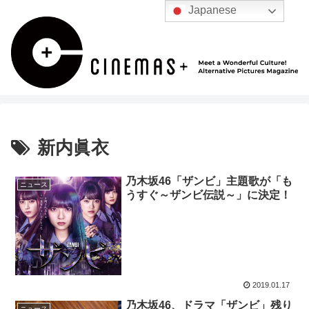
Japanese
新内眞衣
乃木坂46「ザンビ」主題歌が「も
ニュース
うすぐ～ザンビ伝説～」に決定！
2019.01.17
乃木坂46、ドラマ「ザンビ」残り
ニュース