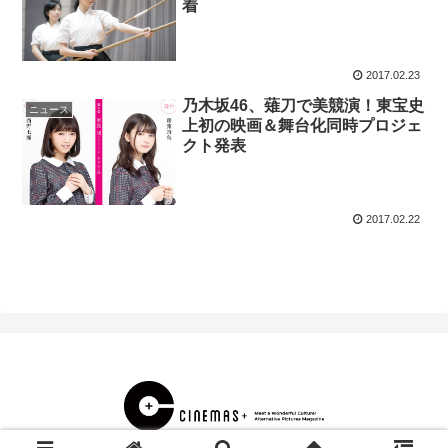
着
2017.02.23
乃木坂46、薙刀で美競演！東宝史
ニュース
上初の映画＆舞台化同時プロジェ
クト発表
2017.02.22