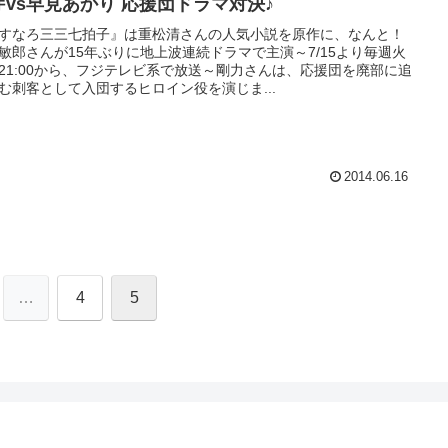
芽vs早見あかり 応援団ドラマ対決♪
すなろ三三七拍子』は重松清さんの人気小説を原作に、なんと！
敏郎さんが15年ぶりに地上波連続ドラマで主演～7/15より毎週火
21:00から、フジテレビ系で放送～剛力さんは、応援団を廃部に追
む刺客として入団するヒロイン役を演じま...
2014.06.16
…
4
5