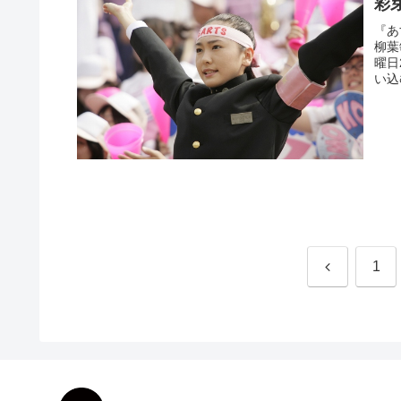
彩
『あ
柳葉
曜日
い込
前
1
へ