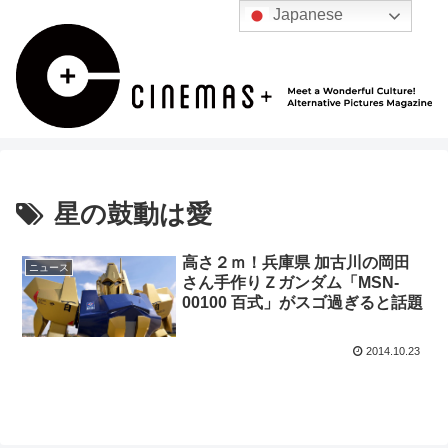
Japanese
星の鼓動は愛
高さ２ｍ！兵庫県 加古川の岡田
ニュース
さん手作りＺガンダム「MSN-
00100 百式」がスゴ過ぎると話題
2014.10.23