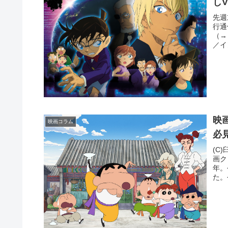
し
先週
行通
（→
／イ
映
映画コラム
必
(C
画ク
年。
た。