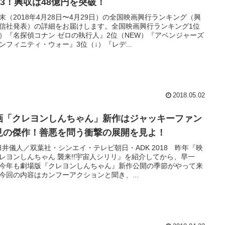
V3！興収は48億円を突破！
末（2018年4月28日〜4月29日）の全国映画興行ランキング（興
信社発表）の詳細をお届けします。全国映画興行ランキング1位
）『名探偵コナン ゼロの執行人』2位（NEW）『アベンジャーズ
ンフィニティ・ウォー』3位（↓）『レデ...
2018.05.02
画「クレヨンしんちゃん」新作はジャッキーファン
見の傑作！善悪を問う衝撃の展開を見よ！
)臼井儀人／双葉社・シンエイ・テレビ朝日・ADK 2018 昨年『映
レヨンしんちゃん 襲来!!宇宙人シリリ』を紹介してから、早一
今年も劇場版『クレヨンしんちゃん』新作公開の季節がやって来
今回の内容はカンフーアクションと聞き、...