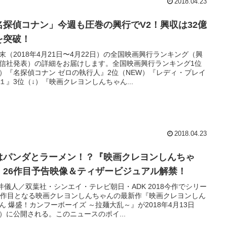
2018.04.23
名探偵コナン」今週も圧巻の興行でV2！興収は32億
を突破！
末（2018年4月21日〜4月22日）の全国映画興行ランキング（興
信社発表）の詳細をお届けします。全国映画興行ランキング1位
）『名探偵コナン ゼロの執行人』2位（NEW）『レディ・プレイ
１』3位（↓）『映画クレヨンしんちゃん...
2018.04.23
はパンダとラーメン！？『映画クレヨンしんちゃ
』26作目予告映像＆ティザービジュアル解禁！
井儀人／双葉社・シンエイ・テレビ朝日・ADK 2018今作でシリー
6作目となる映画クレヨンしんちゃんの最新作『映画クレヨンしん
ん 爆盛！カンフーボーイズ ～拉麺大乱～』が2018年4月13日
）に公開される。このニュースのポイ...