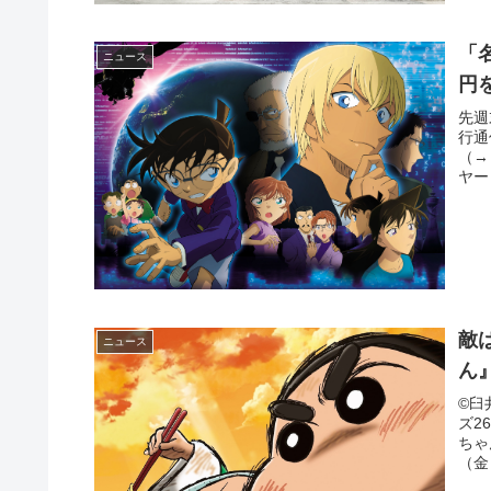
「
ニュース
円
先週
行通
（→
ヤー
敵
ニュース
ん
©臼
ズ2
ちゃ
（金