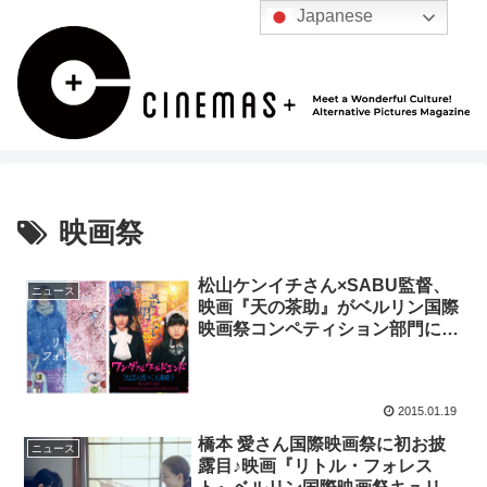
Japanese
映画祭
松山ケンイチさん×SABU監督、
ニュース
映画『天の茶助』がベルリン国際
映画祭コンペティション部門に出
品決定♪
2015.01.19
橋本 愛さん国際映画祭に初お披
ニュース
露目♪映画『リトル・フォレス