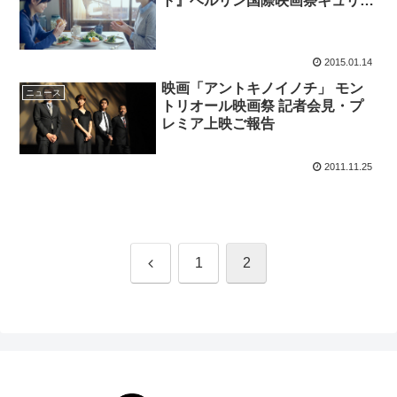
ト』ベルリン国際映画祭キュリナ
リー・シネマ部門に正式招待決
定！
2015.01.14
映画「アントキノイノチ」 モン
ニュース
トリオール映画祭 記者会見・プ
レミア上映ご報告
2011.11.25
前
1
2
へ