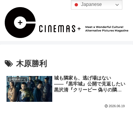
Japanese
木原勝利
城も隣家も、逃げ場はない
金曜映画ナビ
――『黒牢城』公開で見返したい
黒沢清『クリーピー 偽りの隣
人』の怖さ
2026.06.19