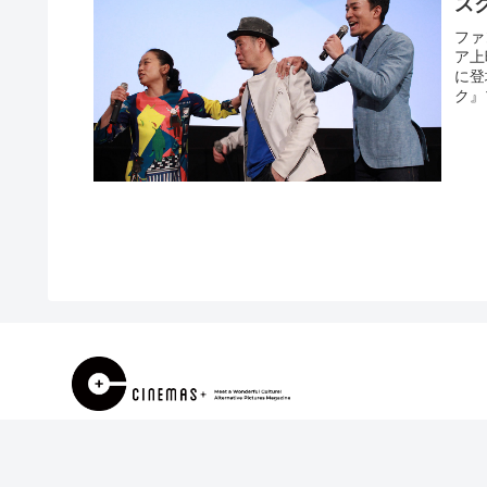
ス
ファ
ア上
に登
ク』