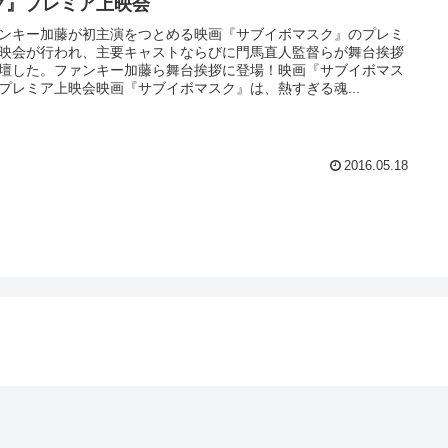
ク』プレミア上映会
ンキー加藤が初主演をつとめる映画『サブイボマスク』のプレミ
映会が行われ、主要キャストならびに門馬直人監督らが舞台挨拶
壇した。ファンキー加藤ら舞台挨拶に登場！映画『サブイボマス
プレミア上映会映画『サブイボマスク』は、熱すぎる魂...
2016.05.18