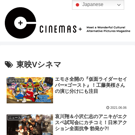
Japanese
東映Vシネマ
エモさ全開の『仮面ライダーセイ
国内ドラマ
バー×ゴースト』！工藤美桜さん
の演じ分けにも注目
2021.06.06
哀川翔＆小沢仁志のアニキがエク
ニュース
スペ試写会にカチコミ！日米アク
ション全面抗争 勃発か?!