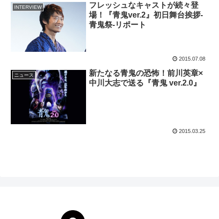
フレッシュなキャストが続々登
INTERVIEW
場！『青鬼ver.2』初日舞台挨拶-
青鬼祭-リポート
2015.07.08
新たなる青鬼の恐怖！前川英章×
ニュース
中川大志で送る『青鬼 ver.2.0』
2015.03.25