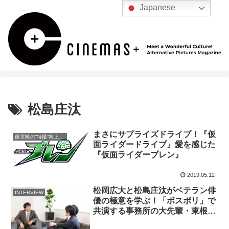
Japanese
松島庄汰
まさにサプライズドライブ！『仮
篠宮暁の“特撮”向上委員会
面ライダードライブ』愛を感じた
『仮面ライダーブレン』
2019.05.12
松岡広大と松島庄汰がベテラン俳
INTERVIEW
優の極意を学ぶ！「ボスポリ」で
共演する事務所の大先輩・東根作
寿英を直撃