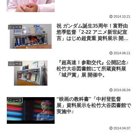
2014.10.21
祝 ガンダム誕生35周年！富野由
ニュース
悠季監督「2-22 アニメ新世紀宣
言」はじめ超貴重 資料展示 開催
中♪
2014.08.21
『超高速！参勤交代』公開記念♪
ニュース
松竹大谷図書館にて所蔵資料展
「城戸賞」展 開催中。
2014.06.04
“映画の教科書”「中村登監督
ニュース
展」資料展示を松竹大谷図書館で
実施中♪
2014.04.07