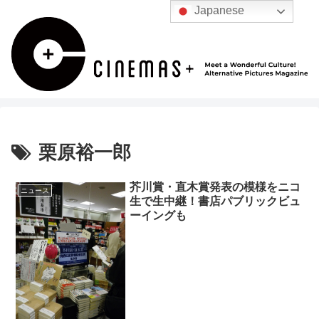
Japanese
栗原裕一郎
芥川賞・直木賞発表の模様をニコ
ニュース
生で生中継！書店パブリックビュ
ーイングも