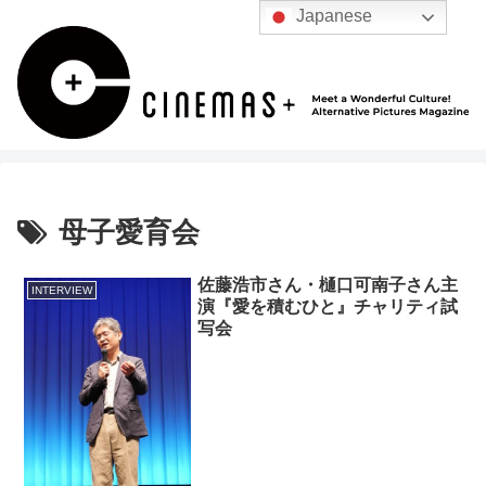
Japanese
母子愛育会
佐藤浩市さん・樋口可南子さん主
INTERVIEW
演『愛を積むひと』チャリティ試
写会