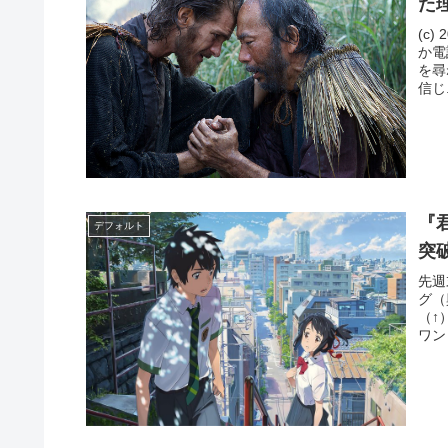
た
(c)
か電
を尋
信じ.
『
デフォルト
突
先週
グ（
（↑
ワン