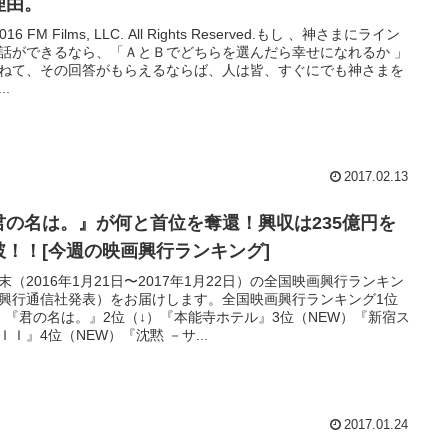
理由。
 2016 FM Films, LLC. All Rights Reserved.もし 、神さまにライン
話ができるなら、「ＡとＢでどちらを選んだら幸せになれるか 」
ねて、その回答がもらえるならば、人は皆、すぐにでも神さまを
..
2017.02.13
君の名は。』が何と首位を奪還！興収は235億円を
破！！[今週の映画興行ランキング]
末（2016年1月21日〜2017年1月22日）の全国映画興行ランキン
興行通信社発表）をお届けします。全国映画興行ランキング1位
）『君の名は。』2位（↓）『本能寺ホテル』3位（NEW）『新宿ス
ＩＩ』4位（NEW）『沈黙 －サ...
2017.01.24