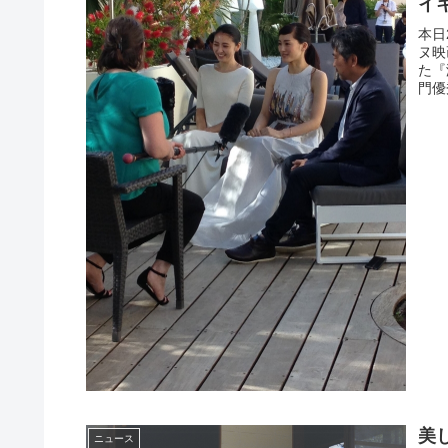
イ
本日
ヌ映
た『
門優
美
ニュース