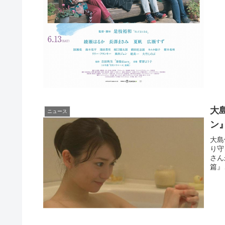
大
ニュース
ン
大島
り守
さん
篇』