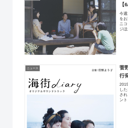
【6
今週
をお
ニコ
ジほ
菅
ニュース
行
20
した
され
ント