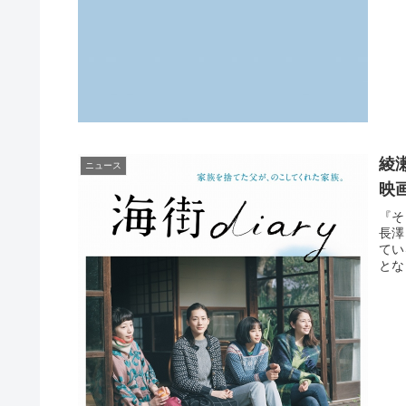
綾
ニュース
映画
『そ
長澤
てい
とな