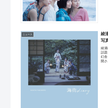
綾
ニュース
写
綾瀬
話題
幻舎
開さ