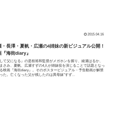
2015.04.16
瀬・長澤・夏帆・広瀬の4姉妹の新ビジュアル公開！
『海街diary』
して父になる』の是枝裕和監督がメガホンを握り、綾瀬はるか、
まさみ、夏帆、広瀬すずの4人が姉妹役を演じることで話題となっ
る映画『海街diary』。そのポスタービジュアル・予告動画が解禁
った。亡くなった父が残したのは異母妹"すず...