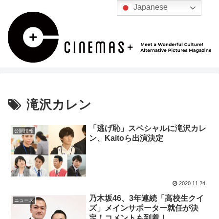
Japanese
滝沢カレン
「逃げ恥」スペシャルに滝沢カレ
公開情報
ン、Kaitoら出演決定
2020.11.24
乃木坂46、3年連続「高校生クイ
ニュース
ズ」メインサポーター就任が決
定！コメントも到着！