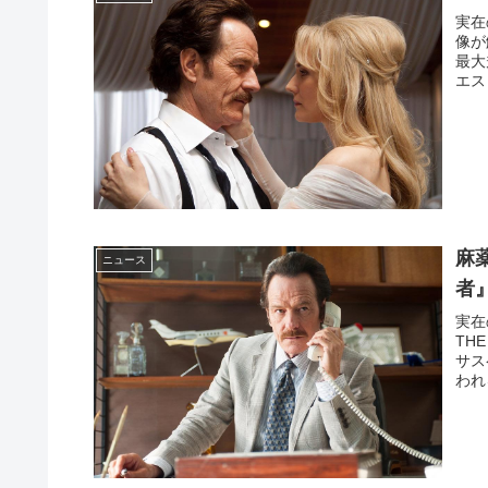
実在
像が
最大
エス
麻
ニュース
者
実在
TH
サス
われ