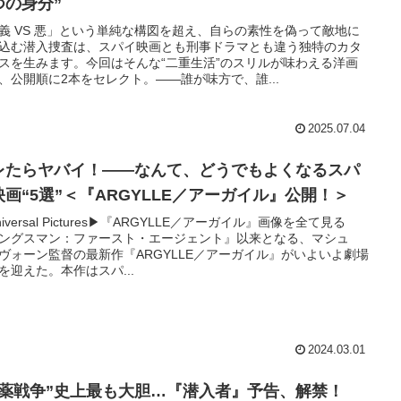
つの身分”
義 VS 悪」という単純な構図を超え、自らの素性を偽って敵地に
込む潜入捜査は、スパイ映画とも刑事ドラマとも違う独特のカタ
スを生みます。今回はそんな“二重生活”のスリルが味わえる洋画
、公開順に2本をセレクト。――誰が味方で、誰...
2025.07.04
レたらヤバイ！——なんて、どうでもよくなるスパ
映画“5選”＜『ARGYLLE／アーガイル』公開！＞
niversal Pictures▶︎『ARGYLLE／アーガイル』画像を全て見る
ングスマン：ファースト・エージェント』以来となる、マシュ
ヴォーン監督の最新作『ARGYLLE／アーガイル』がいよいよ劇場
を迎えた。本作はスパ...
2024.03.01
麻薬戦争”史上最も大胆…『潜入者』予告、解禁！