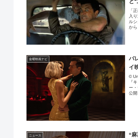
と
「正
入り
ルシ
から
バ
金曜映画ナビ
イ
© U
『キ
ー・
公開
“
ニュース