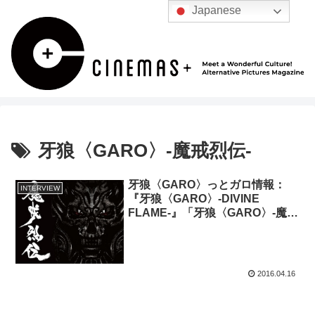
Japanese
牙狼〈GARO〉-魔戒烈伝-
牙狼〈GARO〉っとガロ情報：
INTERVIEW
『牙狼〈GARO〉-DIVINE
FLAME-』「牙狼〈GARO〉-魔戒
烈伝-」
2016.04.16