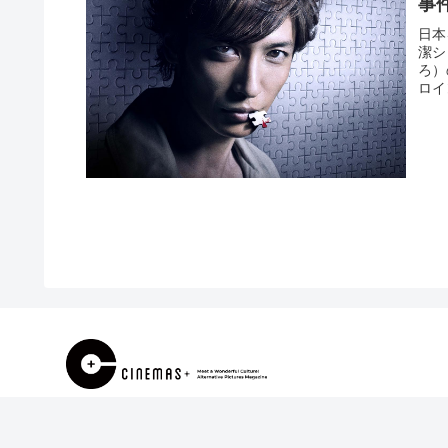
事
日本
潔シ
ろ）
ロイ