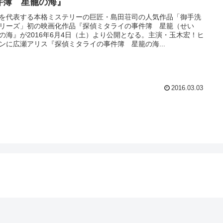
件簿 星籠の海』
を代表する本格ミステリーの巨匠・島田荘司の人気作品「御手洗
リーズ」初の映画化作品『探偵ミタライの事件簿 星籠（せい
の海』が2016年6月4日（土）より公開となる。主演・玉木宏！ヒ
ンに広瀬アリス『探偵ミタライの事件簿 星籠の海...
2016.03.03