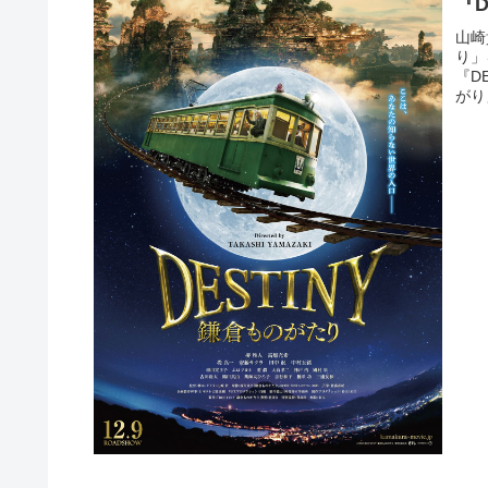
『D
山崎
り」
『D
がり