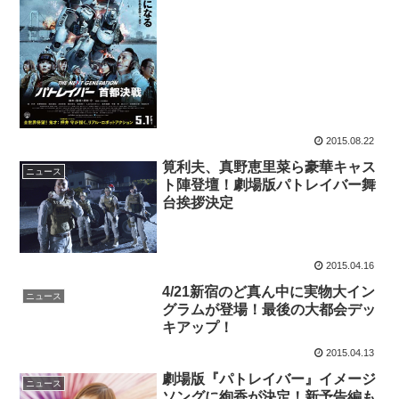
2015.08.22
筧利夫、真野恵里菜ら豪華キャス
ニュース
ト陣登壇！劇場版パトレイバー舞
台挨拶決定
2015.04.16
4/21新宿のど真ん中に実物大イン
ニュース
グラムが登場！最後の大都会デッ
キアップ！
2015.04.13
劇場版『パトレイバー』イメージ
ニュース
ソングに絢香が決定！新予告編も