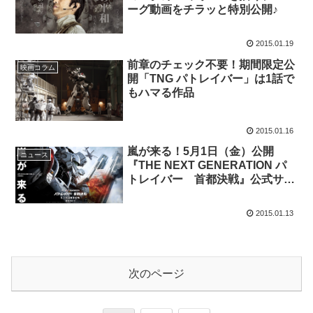
ーグ動画をチラッと特別公開♪
2015.01.19
前章のチェック不要！期間限定公
映画コラム
開「TNG パトレイバー」は1話で
もハマる作品
2015.01.16
嵐が来る！5月1日（金）公開
ニュース
『THE NEXT GENERATION パ
トレイバー 首都決戦』公式サイ
トがオープン♪
2015.01.13
次のページ