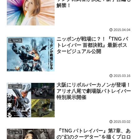
解禁！
2015.04.04
ニッポンが戦場に？！『TNG パ
ニュース
トレイバー 首都決戦』最新ポス
タービジュアル公開
2015.03.16
大阪にリボルバーカノンが登場！
ニュース
アリオ八尾で劇場版パトレイバー
特別展示開催
2015.03.02
『TNG パトレイバー』第7章、あ
ニュース
の“幻のクーデター”を描くプロロ