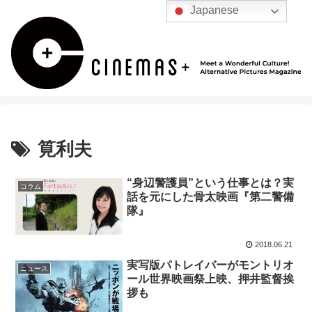
Japanese
筧利夫
“身辺警護員”という仕事とは？実
コラム
話を元にした骨太映画『第二警備
隊』
2018.06.21
実写版パトレイバーがモントリオ
ニュース
ール世界映画祭上映、押井監督挨
拶も