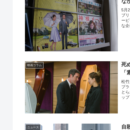
な
5月
ブリ
ービ
な企
死
映画コラム
「
松竹
プラ
とら
ップ
自
ニュース