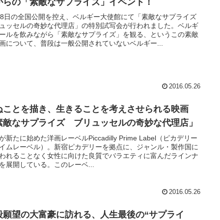
がらの「素敵なサプライズ」イベント！
28日の全国公開を控え、ベルギー大使館にて「素敵なサプライズ
ュッセルの奇妙な代理店」の特別試写会が行われました。ベルギ
ールを飲みながら「素敵なサプライズ」を観る、というこの素敵
画について、普段は一般公開されていないベルギー...
2016.05.26
ぬことを描き、生きることを考えさせられる映画
素敵なサプライズ ブリュッセルの奇妙な代理店」
が新たに始めた洋画レーベルPiccadilly Prime Label（ピカデリー
イムレーベル）。新宿ピカデリーを拠点に、ジャンル・製作国に
われることなく女性に向けた良質でバラエティに富んだラインナ
を展開している。このレーベ...
2016.05.26
殺願望の大富豪に訪れる、人生最後の“サプライ