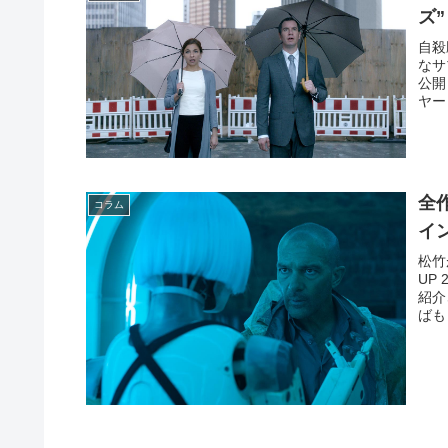
ズ
自殺
なサ
公開
ヤー
全
コラム
イ
松竹
UP
紹介
ばも