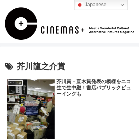
Japanese
芥川龍之介賞
芥川賞・直木賞発表の模様をニコ
ニュース
生で生中継！書店パブリックビュ
ーイングも