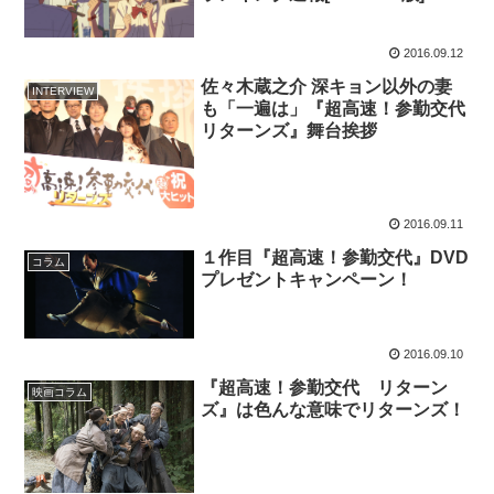
2016.09.12
佐々木蔵之介 深キョン以外の妻
INTERVIEW
も「一遍は」『超高速！参勤交代
リターンズ』舞台挨拶
2016.09.11
１作目『超高速！参勤交代』DVD
コラム
プレゼントキャンペーン！
2016.09.10
『超高速！参勤交代 リターン
映画コラム
ズ』は色んな意味でリターンズ！