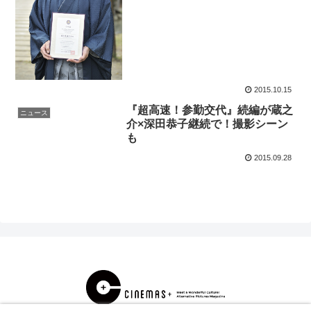
2015.10.15
『超高速！参勤交代』続編が蔵之
ニュース
介×深田恭子継続で！撮影シーン
も
2015.09.28