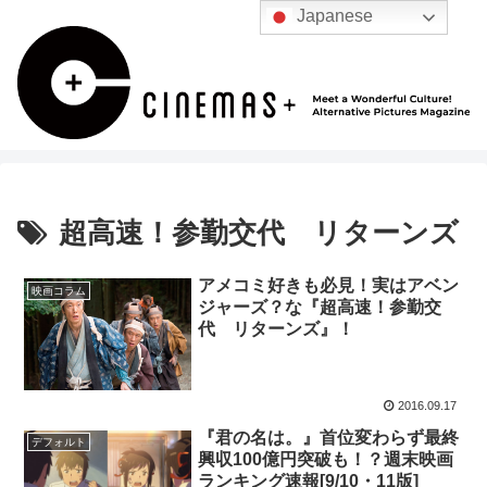
Japanese
超高速！参勤交代 リターンズ
アメコミ好きも必見！実はアベン
映画コラム
ジャーズ？な『超高速！参勤交
代 リターンズ』！
2016.09.17
『君の名は。』首位変わらず最終
デフォルト
興収100億円突破も！？週末映画
ランキング速報[9/10・11版]