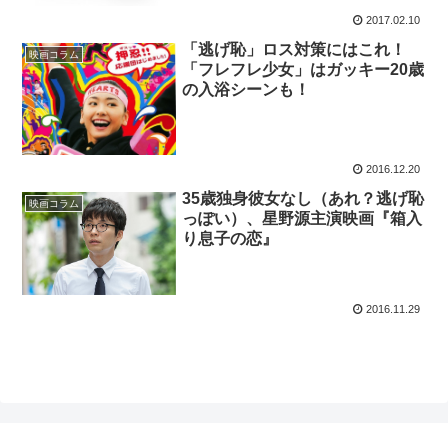
2017.02.10
「逃げ恥」ロス対策にはこれ！
映画コラム
「フレフレ少女」はガッキー20歳
の入浴シーンも！
2016.12.20
35歳独身彼女なし（あれ？逃げ恥
映画コラム
っぽい）、星野源主演映画『箱入
り息子の恋』
2016.11.29