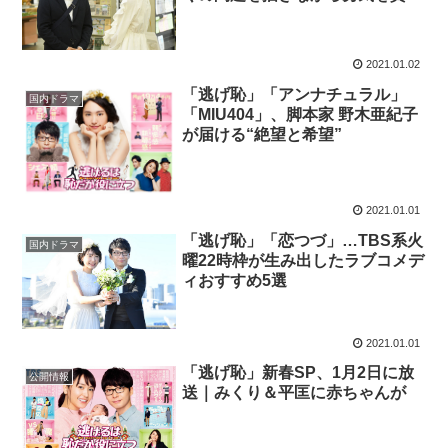
た感動の2時間半
2021.01.02
「逃げ恥」「アンナチュラル」
国内ドラマ
「MIU404」、脚本家 野木亜紀子
が届ける“絶望と希望”
2021.01.01
「逃げ恥」「恋つづ」…TBS系火
国内ドラマ
曜22時枠が生み出したラブコメデ
ィおすすめ5選
2021.01.01
「逃げ恥」新春SP、1月2日に放
公開情報
送｜みくり＆平匡に赤ちゃんが