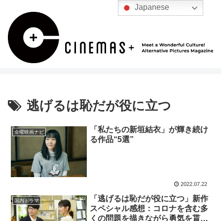
Japanese
逃げるは恥だが役に立つ
「私たちの新垣結衣」が輝き続け
金曜映画ナビ
る作品“5選”
2022.07.22
「逃げるは恥だが役に立つ」新作
国内ドラマ
スペシャル感想：コロナを含む多
くの問題を描きながら勇気を貰っ