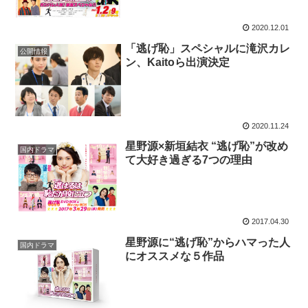
2020.12.01
「逃げ恥」スペシャルに滝沢カレ
公開情報
ン、Kaitoら出演決定
2020.11.24
星野源×新垣結衣 “逃げ恥”が改め
国内ドラマ
て大好き過ぎる7つの理由
2017.04.30
星野源に“逃げ恥”からハマった人
国内ドラマ
にオススメな５作品