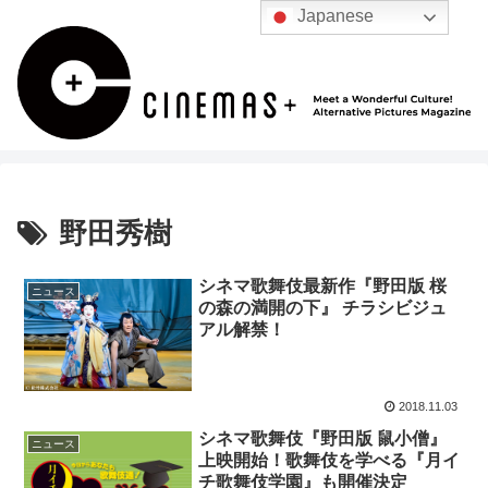
Japanese
野田秀樹
シネマ歌舞伎最新作『野田版 桜
ニュース
の森の満開の下』 チラシビジュ
アル解禁！
2018.11.03
シネマ歌舞伎『野田版 鼠小僧』
ニュース
上映開始！歌舞伎を学べる『月イ
チ歌舞伎学園』も開催決定