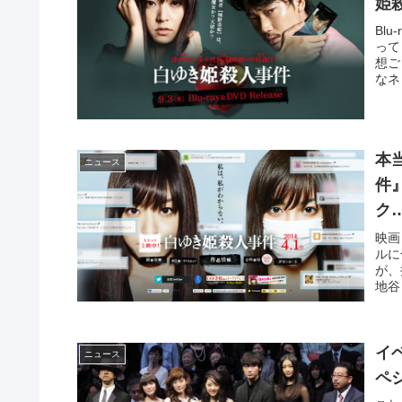
姫
Bl
って
想ご
なネ
本
ニュース
件
ク
映画
ルに
が、
地谷
イ
ニュース
ペ