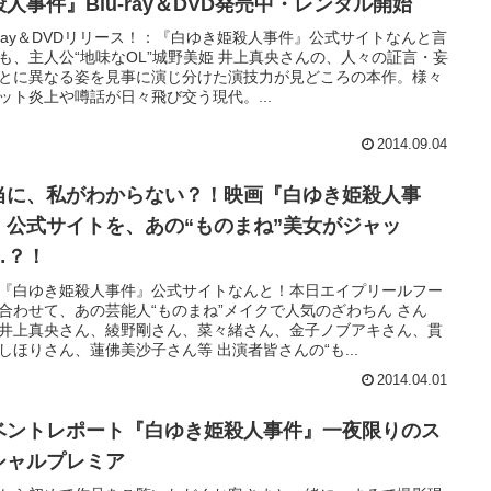
殺人事件』Blu-ray＆DVD発売中・レンタル開始
u-ray＆DVDリリース！：『白ゆき姫殺人事件』公式サイトなんと言
も、主人公“地味なOL”城野美姫 井上真央さんの、人々の証言・妄
とに異なる姿を見事に演じ分けた演技力が見どころの本作。様々
ット炎上や噂話が日々飛び交う現代。...
2014.09.04
当に、私がわからない？！映画『白ゆき姫殺人事
』公式サイトを、あの“ものまね”美女がジャッ
…？！
『白ゆき姫殺人事件』公式サイトなんと！本日エイプリールフー
合わせて、あの芸能人“ものまね”メイクで人気のざわちん さん
井上真央さん、綾野剛さん、菜々緒さん、金子ノブアキさん、貫
しほりさん、蓮佛美沙子さん等 出演者皆さんの“も...
2014.04.01
ベントレポート『白ゆき姫殺人事件』一夜限りのス
シャルプレミア