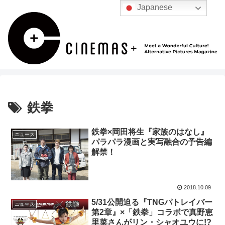
Japanese
鉄拳
鉄拳×岡田将生『家族のはなし』
ニュース
パラパラ漫画と実写融合の予告編
解禁！
2018.10.09
5/31公開迫る『TNGパトレイバー
ニュース
第2章』×「鉄拳」コラボで真野恵
里菜さんがリン・シャオユウに!?