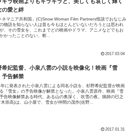
ラキラ映画よりもキラキラと、美しくも哀しく輝く
女の愛と絆
ネマニア共和国」(C)Snow Woman Film Partners怪談でおなじみ
の物語を知らない人は昔も今もほとんどいないだろうとは思われ
が、その雪女を、これまでどの映画やドラマ、アニメなどでもお
かかったことのない、斬...
2017.03.04
野希妃監督、小泉八雲の小説を映像化！映画『雪
』予告解禁
04年に発表された小泉八雲による同名小説を、杉野希妃監督が映画
る『雪女』の予告映像が解禁となった。小泉八雲原作、映画『雪
予告映像解禁ある時代、ある山の奥深く、吹雪の夜。猟師の巳之
青木崇高)は、山小屋で、雪女が仲間の茂作(佐野...
2017.01.31