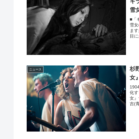
キ
雪
■「キ
雪女
ます
目に
杉
ニュース
女
19
化す
女』
吉(