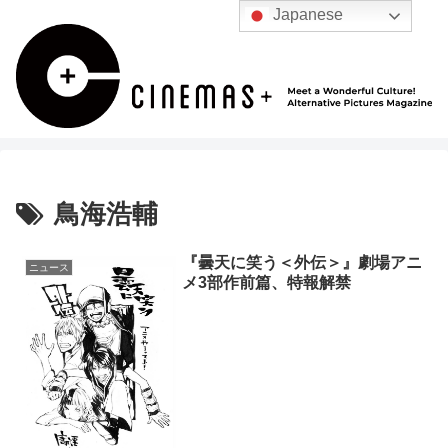
Japanese
鳥海浩輔
『曇天に笑う＜外伝＞』劇場アニ
ニュース
メ3部作前篇、特報解禁