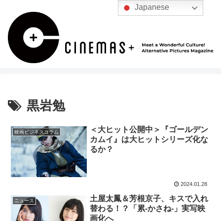
Japanese
黒岩勉
＜大ヒット公開中＞『ゴールデン
映画ビジネスコラム
カムイ』は大ヒットシリーズ化な
るか？
2024.01.28
土屋太鳳＆芳根京子、キスで入れ
ニュース
替わる！？「累-かさね-」実写映
画化へ