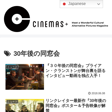
Japanese
30年後の同窓会
『３０年後の同窓会』ブライア
ニュース
ン・クランストンが舞台裏を語る
インタビュー動画を独占入手！
2018.06.08
リンクレイター最新作『30年後の
ニュース
同窓会』ポスター＆予告映像が解
禁