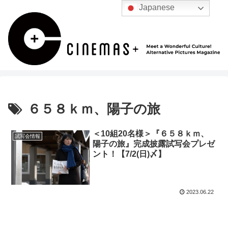
Japanese
６５８ｋｍ、陽子の旅
＜10組20名様＞『６５８ｋｍ、
試写会情報
陽子の旅』完成披露試写会プレゼ
ント！【7/2(日)〆】
2023.06.22