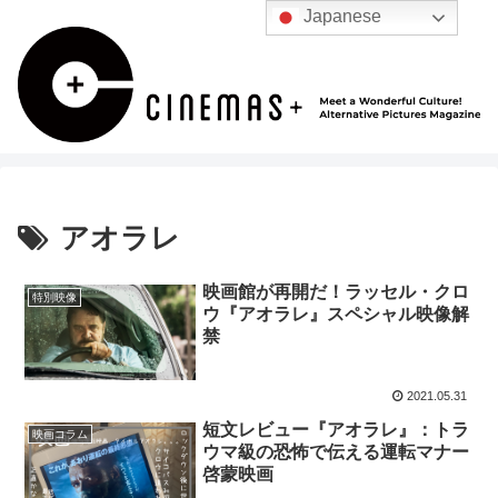
Japanese
アオラレ
映画館が再開だ！ラッセル・クロ
特別映像
ウ『アオラレ』スペシャル映像解
禁
2021.05.31
短文レビュー『アオラレ』：トラ
映画コラム
ウマ級の恐怖で伝える運転マナー
啓蒙映画