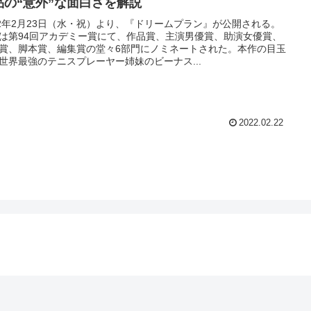
品の“意外”な面白さを解説
22年2月23日（水・祝）より、『ドリームプラン』が公開される。
は第94回アカデミー賞にて、作品賞、主演男優賞、助演女優賞、
賞、脚本賞、編集賞の堂々6部門にノミネートされた。本作の目玉
世界最強のテニスプレーヤー姉妹のビーナス...
2022.02.22