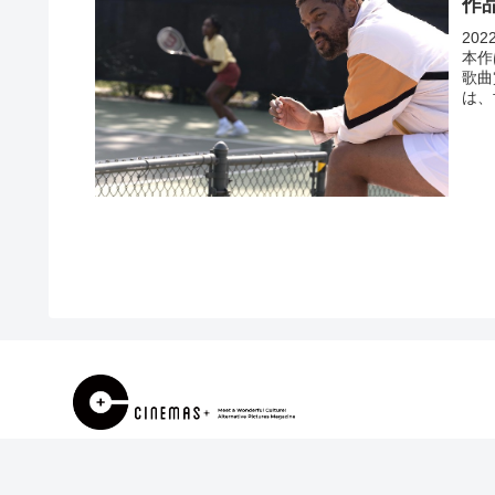
作
20
本作
歌曲
は、