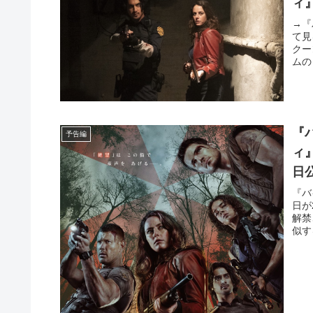
ィ
→『
て見
クー
ムの
『
予告編
ィ
日
『バ
日が
解禁
似す